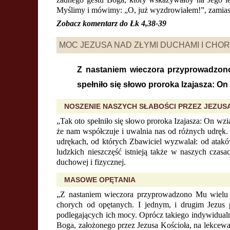
Myślimy i mówimy: „O, już wyzdrowiałem!”, zamiast
Zobacz komentarz do
Łk 4,38-39
MOC JEZUSA NAD ZŁYMI DUCHAMI I CHO
Z nastaniem wieczora przyprowadzono
spełniło się słowo proroka Izajasza: On
NOSZENIE NASZYCH SŁABOŚCI PRZEZ JEZUS
„Tak oto spełniło się słowo proroka Izajasza: On wzią
że nam współczuje i uwalnia nas od różnych udręk.
udrękach, od których Zbawiciel wyzwalał: od atak
ludzkich nieszczęść istnieją także w naszych czas
duchowej i fizycznej.
MASOWE OPĘTANIA
„Z nastaniem wieczora przyprowadzono Mu wielu 
chorych od opętanych. I jednym, i drugim Jezus 
podlegających ich mocy. Oprócz takiego indywidualn
Boga, założonego przez Jezusa Kościoła, na lekcew