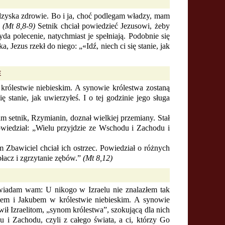
odzyska zdrowie. Bo i ja, choć podlegam władzy, mam
.
(Mt 8,8-9)
Setnik chciał powiedzieć Jezusowi, żeby
a polecenie, natychmiast je spełniają. Podobnie się
 Jezus rzekł do niego: „«Idź, niech ci się stanie, jak
E
rólestwie niebieskim. A synowie królestwa zostaną
 stanie, jak uwierzyłeś. I o tej godzinie jego sługa
m setnik, Rzymianin, doznał wielkiej przemiany. Stał
owiedział: „Wielu przyjdzie ze Wschodu i Zachodu i
ym Zbawiciel chciał ich ostrzec. Powiedział o różnych
łacz i zgrzytanie zębów.”
(Mt 8,12)
powiadam wam: U nikogo w Izraelu nie znalazłem tak
iem i Jakubem w królestwie niebieskim. A synowie
ił Izraelitom, „synom królestwa”, szokującą dla nich
 i Zachodu, czyli z całego świata, a ci, którzy Go