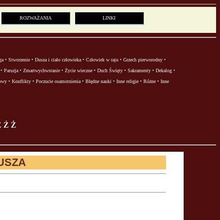
ROZWAŻANIA
LINKI
ga
•
Stworzenie
•
Dusza i ciało człowieka
•
Człowiek w raju
•
Grzech pierworodny
•
•
Paruzja
•
Zmartwychwstanie
•
Życie wieczne
•
Duch Święty
•
Sakramenty
•
Dekalog
•
owy
•
Konflikty
•
Poczucie osamotnienia
•
Błędne nauki
•
Inne religie
•
Różne
•
Inne
Z
Ź
Ż
USZA