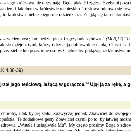
go – tego królestwa nie otrzymają. Będą płakać i zgrzytać zębami poza
zaakiem i Jakubem w królestwie niebieskim. Te słowa odnoszą się równ
, to królestwa niebieskiego nie odziedziczą. Znajdą się tam natomias
z – w ciemność; tam będzie płacz i zgrzytanie zębów».”
(Mt 8,12)
Ten,
ak się dzieje z tymi, którzy odrzucają dobrowolnie naukę Chrystusa 
zez siebie lub przez inne osoby. Chętnie też podążają za kłamstwami 
K 4,38-39)
14
rzał jego teściową, leżącą w gorączce.
Ujął ją za rękę, a 
choroby, i tak by się stało. Zazwyczaj jednak Zbawiciel do swojego
 opuściła. Te dodatkowe gesty Zbawiciel czynił po to, by łatwiej możn
 zdrowia. „Wstała i usługiwała Mu”. My często prosimy Boga o zdrowi
czące działanie, często nie dziękujemy Mu, bo nie uświadamiamy s