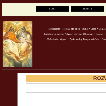
START
TEMATY
Streszczenia
•
Teologia dla dzieci
•
Biblia
•
Credo
•
Bóg-Mi
Ludzkość po grzechu Adama
•
Chrystus-Odkupiciel
•
Kościół
•
Dążenie do świętości
•
Życie według Błogosławieństw
•
Grze
ROZ