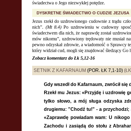
świadectwa o Jego niezwykłej potędze.
DYSKRETNE ŚWIADECTWO O CUDZIE JEZUSA
Jezus rzekł do uzdrowionego cudownie z trądu człow
nich”.
(Mt 8.4)
Po uzdrowieniu w cudowny sposób 
świadectwem dla nich, że naprawdę został uzdrowion
mów nikomu”, uzdrowiony trędowaty nie musiał nawe
pewno odzyskał zdrowie, a wiadomość o Sprawcy teg
który widział cud, mogli się znajdować śledzący Go 
Zobacz komentarz do
Łk 5,12-16
SETNIK Z KAFARNAUM
(POR. ŁK 7,1-10)
(ŁK
Gdy wszedł do Kafarnaum, zwrócił się do
Rzekł mu Jezus: «Przyjdę i uzdrowię g
tylko słowo, a mój sługa odzyska zdr
drugiemu: "Chodź tu!" - a przychodzi; a
«Zaprawdę powiadam wam: U nikogo w I
Zachodu i zasiądą do stołu z Abraha