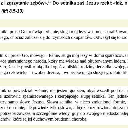
12
z i zgrzytanie zębów».
Do setnika zaś Jezus rzekł: «Idź, nie
3
(Mt 8,5-13)
nik i prosił Go, mówiąc: «Panie, sługa mój leży w domu sparaliżowany
iego, chociaż zaliczał się do rzymskich okupantów. Odważył się to zro
nik i prosił Go, mówiąc: «Panie, sługa mój leży w domu sparaliżowan
ywca ujarzmionego narodu, który ma władzę nad okupowanym ludem. Po
to, że nie prosił o nią dla kogoś z bliskiej rodziny, lecz dla swojego
ego człowieka – i wobec Jezusa, i wobec swojego służącego. Potrafił 
tnik odpowiedział: «Panie, nie jestem godzien, abyś wszedł pod dach
e uzdrowić sparaliżowanego i cierpiącego sługę setnika. Ten jednak 
zy samo słowo Jezusa. Słowa setnika, w nieco zmienionej formie, zn
yszedł do mnie, ale powiedz tylko słowo, a będzie uzdrowiona dusza 
am potrzeba zawsze, a szczególnie wtedy, gdy do swojego niedoskonał
echów, które są jej duchowym brudem i chorobą.