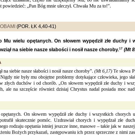
 powiedzieć: „Pan Bóg mnie uleczył. Chwała Mu za to!”.
ROBAMI
(POR. ŁK 4,40-41)
 Mu wielu opętanych. On słowem wypędził złe duchy i w
17
 wziął na siebie nasze słabości i nosił nasze choroby.
(Mt 8
A
ł na siebie nasze słabości i nosił nasze choroby”.
(Mt 6,17)
Te słowa Pr
 Nigdy nie były mu obojętne problemy dotykające człowieka, jego sła
ów złych duchów i od chorób. „On słowem wypędził złe duchy i wsz
ach, ale na szczęście również dzisiaj Chrystus nadal posiada moc 
opętanych. On słowem wypędził złe duchy i wszystkich chorych 
potrafił skutecznie pomóc. Uzdrawiał chorych i wypędzał złe duc
ego rodzaju opętania istniej jeszcze inne, masowe – takie jak w nasz
ażeniu Bożych przykazań, zastępowaniu ich przez sprzeczne z nimi za