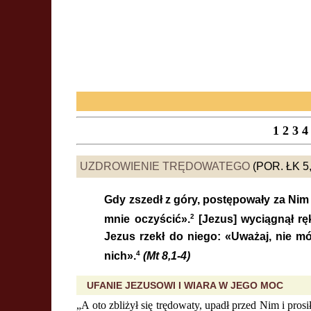
1
2
3
4
UZDROWIENIE TRĘDOWATEGO
(POR. ŁK 5
Gdy zszedł z góry, postępowały za Nim 
2
mnie oczyścić».
[Jezus] wyciągnął ręk
Jezus rzekł do niego: «Uważaj, nie mó
4
nich».
(Mt 8,1-4)
UFANIE JEZUSOWI I WIARA W JEGO MOC
„A oto zbliżył się trędowaty, upadł przed Nim i pros