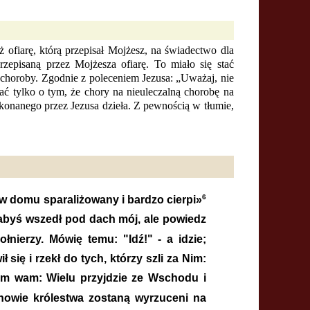
 ofiarę, którą przepisał Mojżesz, na świadectwo dla
episaną przez Mojżesza ofiarę. To miało się stać
 choroby. Zgodnie z poleceniem Jezusa: „Uważaj, nie
ć tylko o tym, że chory na nieuleczalną chorobę na
onanego przez Jezusa dzieła. Z pewnością w tłumie,
6
w domu sparaliżowany i bardzo cierpi»
 abyś wszedł pod dach mój, ale powiedz
ierzy. Mówię temu: "Idź!" - a idzie;
 się i rzekł do tych, którzy szli za Nim:
m wam: Wielu przyjdzie ze Wschodu i
owie królestwa zostaną wyrzuceni na