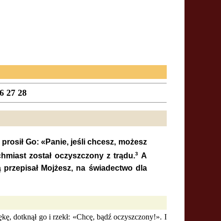
6
27
28
i prosił Go: «Panie, jeśli chcesz, możesz
3
chmiast został oczyszczony z trądu.
A
ą przepisał Mojżesz, na świadectwo dla
ękę, dotknął go i rzekł: «Chcę, bądź oczyszczony!». I