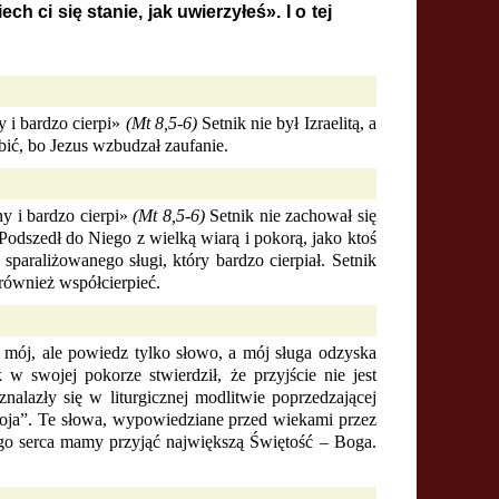
ch ci się stanie, jak uwierzyłeś». I o tej
 i bardzo cierpi»
(Mt 8,5-6)
Setnik nie był Izraelitą, a
bić, bo Jezus wzbudzał zaufanie.
y i bardzo cierpi»
(Mt 8,5-6)
Setnik nie zachował się
dszedł do Niego z wielką wiarą i pokorą, jako ktoś
 sparaliżowanego sługi, który bardzo cierpiał. Setnik
również współcierpieć.
 mój, ale powiedz tylko słowo, a mój sługa odzyska
w swojej pokorze stwierdził, że przyjście nie jest
alazły się w liturgicznej modlitwie poprzedzającej
moja”. Te słowa, wypowiedziane przed wiekami przez
ego serca mamy przyjąć największą Świętość – Boga.