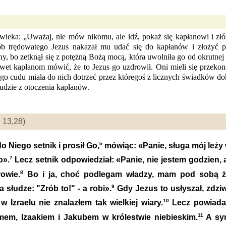
ieka: „Uważaj, nie mów nikomu, ale idź, pokaż się kapłanowi i złóż
trędowatego Jezus nakazał mu udać się do kapłanów i złożyć prz
y, bo zetknął się z potężną Bożą mocą, która uwolniła go od okrutnej
t kapłanom mówić, że to Jezus go uzdrowił. Oni mieli się przekona
o cudu miała do nich dotrzeć przez któregoś z licznych świadków dok
ludzie z otoczenia kapłanów.
 13,28)
5
 Niego setnik i prosił Go,
mówiąc: «Panie, sługa mój leży 
7
o».
Lecz setnik odpowiedział: «Panie, nie jestem godzien,
8
owie.
Bo i ja, choć podlegam władzy, mam pod sobą żołn
9
 słudze: "Zrób to!" - a robi».
Gdy Jezus to usłyszał, zdziwił
10
zraelu nie znalazłem tak wielkiej wiary.
Lecz powiada
11
mem, Izaakiem i Jakubem w królestwie niebieskim.
A syn