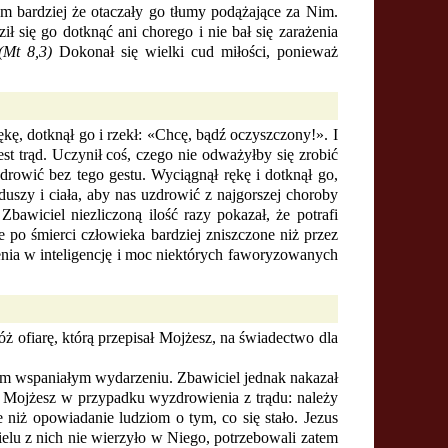
ym bardziej że otaczały go tłumy podążające za Nim.
ł się go dotknąć ani chorego i nie bał się zarażenia
(Mt 8,3)
Dokonał się wielki cud miłości, ponieważ
ękę, dotknął go i rzekł: «Chcę, bądź oczyszczony!». I
st trąd. Uczynił coś, czego nie odważyłby się zrobić
drowić bez tego gestu. Wyciągnął rękę i dotknął go,
uszy i ciała, aby nas uzdrowić z najgorszej choroby
awiciel niezliczoną ilość razy pokazał, że potrafi
 po śmierci człowieka bardziej zniszczone niż przez
enia w inteligencję i moc niektórych faworyzowanych
 ofiarę, którą przepisał Mojżesz, na świadectwo dla
 tym wspaniałym wydarzeniu. Zbawiciel jednak nakazał
ł Mojżesz w przypadku wyzdrowienia z trądu: należy
ze niż opowiadanie ludziom o tym, co się stało. Jezus
ielu z nich nie wierzyło w Niego, potrzebowali zatem