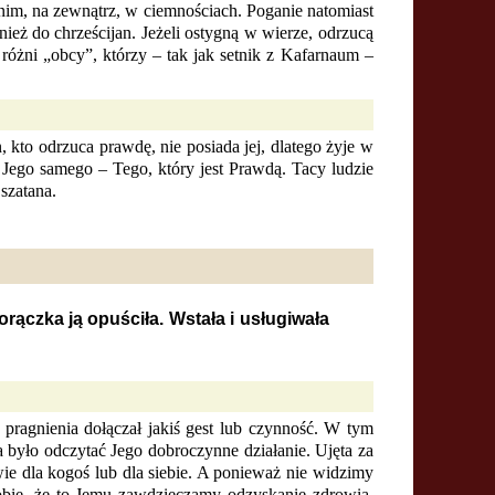
 nim, na zewnątrz, w ciemnościach. Poganie natomiast
ież do chrześcijan. Jeżeli ostygną w wierze, odrzucą
t różni „obcy”, którzy – tak jak setnik z Kafarnaum –
 kto odrzuca prawdę, nie posiada jej, dlatego żyje w
i Jego samego – Tego, który jest Prawdą. Tacy ludzie
szatana.
gorączka ją opuściła. Wstała i usługiwała
 pragnienia dołączał jakiś gest lub czynność. W tym
a było odczytać Jego dobroczynne działanie. Ujęta za
e dla kogoś lub dla siebie. A ponieważ nie widzimy
obie, że to Jemu zawdzięczamy odzyskanie zdrowia.