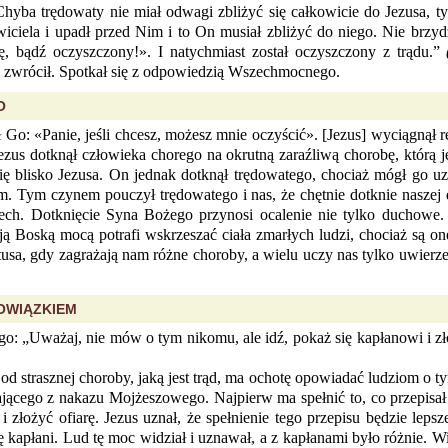
hyba trędowaty nie miał odwagi zbliżyć się całkowicie do Jezusa, t
ciela i upadł przed Nim i to On musiał zbliżyć do niego. Nie brzydzi
ę, bądź oczyszczony!». I natychmiast został oczyszczony z trądu.”
ę zwrócił. Spotkał się z odpowiedzią Wszechmocnego.
O
ił Go: «Panie, jeśli chcesz, możesz mnie oczyścić». [Jezus] wyciągnął r
zus dotknął człowieka chorego na okrutną zaraźliwą chorobę, którą je
ę blisko Jezusa. On jednak dotknął trędowatego, chociaż mógł go uz
m. Tym czynem pouczył trędowatego i nas, że chętnie dotknie naszej d
ch. Dotknięcie Syna Bożego przynosi ocalenie nie tylko duchowe. Zb
ą Boską mocą potrafi wskrzeszać ciała zmarłych ludzi, chociaż są one
tusa, gdy zagrażają nam różne choroby, a wielu uczy nas tylko uwierz
BOWIĄZKIEM
: „Uważaj, nie mów o tym nikomu, ale idź, pokaż się kapłanowi i złóż
od strasznej choroby, jaką jest trąd, ma ochotę opowiadać ludziom o
jącego z nakazu Mojżeszowego. Najpierw ma spełnić to, co przepisa
 złożyć ofiarę. Jezus uznał, że spełnienie tego przepisu będzie leps
ę kapłani. Lud tę moc widział i uznawał, a z kapłanami było różnie. W