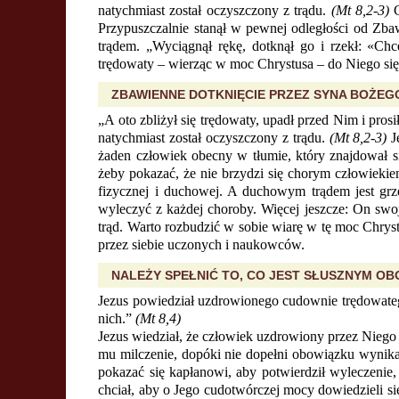
natychmiast został oczyszczony z trądu.
(Mt 8,2-3)
C
Przypuszczalnie stanął w pewnej odległości od Zbawi
trądem. „Wyciągnął rękę, dotknął go i rzekł: «Chc
trędowaty – wierząc w moc Chrystusa – do Niego si
ZBAWIENNE DOTKNIĘCIE PRZEZ SYNA BOŻEG
„A oto zbliżył się trędowaty, upadł przed Nim i pros
natychmiast został oczyszczony z trądu.
(Mt 8,2-3)
Je
żaden człowiek obecny w tłumie, który znajdował si
żeby pokazać, że nie brzydzi się chorym człowiekie
fizycznej i duchowej. A duchowym trądem jest grze
wyleczyć z każdej choroby. Więcej jeszcze: On swoj
trąd. Warto rozbudzić w sobie wiarę w tę moc Chrys
przez siebie uczonych i naukowców.
NALEŻY SPEŁNIĆ TO, CO JEST SŁUSZNYM O
Jezus powiedział uzdrowionego cudownie trędowatego
nich.”
(Mt 8,4)
Jezus wiedział, że człowiek uzdrowiony przez Niego 
mu milczenie, dopóki nie dopełni obowiązku wynika
pokazać się kapłanowi, aby potwierdził wyleczenie, i
chciał, aby o Jego cudotwórczej mocy dowiedzieli si