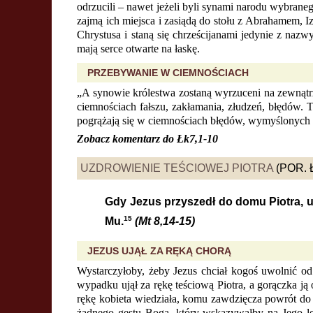
odrzucili – nawet jeżeli byli synami narodu wybrane
zajmą ich miejsca i zasiądą do stołu z Abrahamem, I
Chrystusa i staną się chrześcijanami jedynie z nazwy
mają serce otwarte na łaskę.
PRZEBYWANIE W CIEMNOŚCIACH
„A synowie królestwa zostaną wyrzuceni na zewnątr
ciemnościach fałszu, zakłamania, złudzeń, błędów. T
pogrążają się w ciemnościach błędów, wymyślonych pr
Zobacz komentarz do
Łk7,1-10
UZDROWIENIE TEŚCIOWEJ PIOTRA
(POR. Ł
Gdy Jezus przyszedł do domu Piotra, uj
15
Mu.
(Mt 8,14-15)
JEZUS UJĄŁ ZA RĘKĄ CHORĄ
Wystarczyłoby, żeby Jezus chciał kogoś uwolnić od 
wypadku ujął za rękę teściową Piotra, a gorączka ją
rękę kobieta wiedziała, komu zawdzięcza powrót do
żadnego gestu Boga, który wskazywałby na Jego le