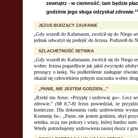
zewnątrz - w ciemność; tam będzie płac
1
godzinie jego sługa odzyskał zdrowie.
JEZUS BUDZĄCY ZAUFANIE
„Gdy wszedł do Kafarnaum, zwrócił się do Niego set
jednak odważył się podejść do Jezusa. Podszedł do N
SZLACHETNOŚĆ SETNIKA
„Gdy wszedł do Kafarnaum, zwrócił się do Niego set
wobec Jezusa pogardliwie jak jakiś zwycięski zdob
proszący o łaskę. Na podkreślenie zasługuje również 
okazał się człowiekiem pełnym szacunku wobec drugi
„PANIE, NIE JESTEM GODZIEN...”
„Rzekł mu Jezus: «Przyjdę i uzdrowię go». Lecz se
zdrowie.”
(Mt 8,7-8)
Jezus powiedział, że przyjdzi
konieczne. Dla dokonania cudu uzdrowienia wystarc
Komunię św.: „Panie, nie jestem godzien, abyś prz
setnika, uczą nas pokory i wiary, której bardzo n
Wtedy potrzebujemy uzdrowienia naszej duszy z grz