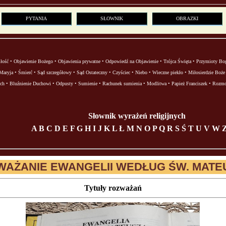
PYTANIA
SŁOWNIK
OBRAZKI
łość
•
Objawienie Bożego
•
Objawienia prywatne
•
Odpowiedź na Objawienie
•
Trójca Święta
•
Przymioty Bo
Maryja
•
Śmierć
•
Sąd szczegółowy
•
Sąd Ostateczny
•
Czyściec
•
Niebo
•
Wieczne piekło
•
Miłosierdzie Boże
ch
•
Bluźnienie Duchowi
•
Odpusty
•
Sumienie
•
Rachunek sumienia
•
Modlitwa
•
Papież Franciszek
•
Rozm
Słownik wyrażeń religijnych
A
B
C
D
E
F
G
H
I
J
K
L
Ł
M
N
O
P
Q
R
S
Ś
T
U
V
W
WAŻANIE EWANGELII WEDŁUG ŚW. MATE
Tytuły rozważań