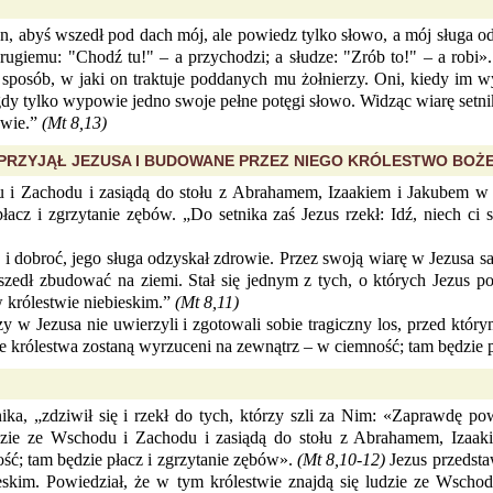
ien, abyś wszedł pod dach mój, ale powiedz tylko słowo, a mój sługa 
drugiemu: "Chodź tu!" – a przychodzi; a słudze: "Zrób to!" – a robi»
posób, w jaki on traktuje poddanych mu żołnierzy. Oni, kiedy im wyd
gdy tylko wypowie jedno swoje pełne potęgi słowo. Widząc wiarę setnika,
owie.”
(Mt 8,13)
Y PRZYJĄŁ JEZUSA I BUDOWANE PRZEZ NIEGO KRÓLESTWO BOŻ
 Zachodu i zasiądą do stołu z Abrahamem, Izaakiem i Jakubem w k
z i zgrzytanie zębów. „Do setnika zaś Jezus rzekł: Idź, niech ci się
i dobroć, jego sługa odzyskał zdrowie. Przez swoją wiarę w Jezusa sa
szedł zbudować na ziemi. Stał się jednym z tych, o których Jezus p
 królestwie niebieskim.”
(Mt 8,11)
zy w Jezusa nie uwierzyli i zgotowali sobie tragiczny los, przed któr
 królestwa zostaną wyrzuceni na zewnątrz – w ciemność; tam będzie p
nika, „zdziwił się i rzekł do tych, którzy szli za Nim: «Zaprawdę 
zie ze Wschodu i Zachodu i zasiądą do stołu z Abrahamem, Izaak
ść; tam będzie płacz i zgrzytanie zębów».
(Mt 8,10-12)
Jezus przedstaw
kim. Powiedział, że w tym królestwie znajdą się ludzie ze Wschodu