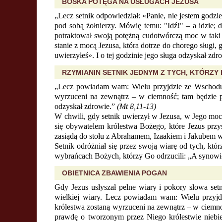
BOSKA POTĘGA NA USŁUGACH JEZUSA
„Lecz setnik odpowiedział: «Panie, nie jestem godz
pod sobą żołnierzy. Mówię temu: "Idź!" – a idzie; 
potraktował swoją potężną cudotwórczą moc w taki s
stanie z mocą Jezusa, która dotrze do chorego sługi, 
uwierzyłeś». I o tej godzinie jego sługa odzyskał zdr
RZYMIANIN SETNIK JEDNYM Z TYCH, KTÓRZ
„Lecz powiadam wam: Wielu przyjdzie ze Wschodu i
wyrzuceni na zewnątrz – w ciemność; tam będzie płac
odzyskał zdrowie.”
(Mt 8,11-13)
W chwili, gdy setnik uwierzył w Jezusa, w Jego moc 
się obywatelem królestwa Bożego, które Jezus przy
zasiądą do stołu z Abrahamem, Izaakiem i Jakubem w
Setnik odróżniał się przez swoją wiarę od tych, któr
wybrańcach Bożych, którzy Go odrzucili: „A synowie
OBIETNICA ZBAWIENIA POGAN
Gdy Jezus usłyszał pełne wiary i pokory słowa set
wielkiej wiary. Lecz powiadam wam: Wielu przyjd
królestwa zostaną wyrzuceni na zewnątrz – w ciemno
prawdę o tworzonym przez Niego królestwie niebies