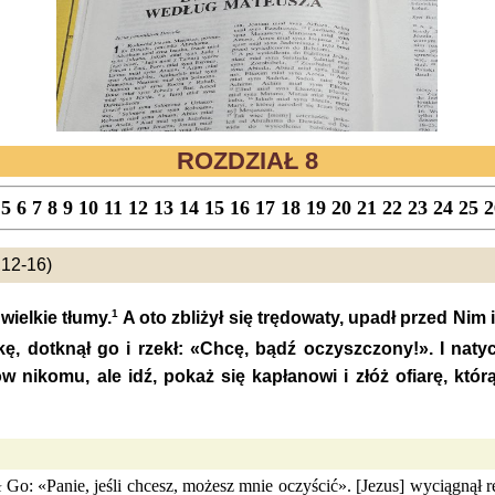
ROZDZIAŁ 8
5
6
7
8
9
10
11
12
13
14
15
16
17
18
19
20
21
22
23
24
25
2
,12-16)
1
wielkie tłumy.
A oto zbliżył się trędowaty, upadł przed Nim 
ę, dotknął go i rzekł: «Chcę, bądź oczyszczony!». I naty
w nikomu, ale idź, pokaż się kapłanowi i złóż ofiarę, któr
ił Go: «Panie, jeśli chcesz, możesz mnie oczyścić». [Jezus] wyciągnął r