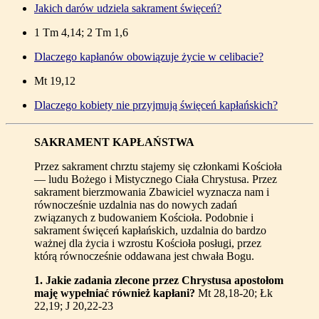
Jakich darów udziela sakrament święceń?
1 Tm 4,14; 2 Tm 1,6
Dlaczego kapłanów obowiązuje życie w celibacie?
Mt 19,12
Dlaczego kobiety nie przyjmują święceń kapłańskich?
SAKRAMENT KAPŁAŃSTWA
Przez sakrament chrztu stajemy się członkami Kościoła
— ludu Bożego i Mistycznego Ciała Chrystusa. Przez
sakrament bierzmowania Zbawiciel wyznacza nam i
równocześnie uzdalnia nas do nowych zadań
związanych z budowaniem Kościoła. Podobnie i
sakrament święceń kapłańskich, uzdalnia do bardzo
ważnej dla życia i wzrostu Kościoła posługi, przez
którą równocześnie oddawana jest chwała Bogu.
1
. Jakie zadania zlecone przez Chrystusa apostołom
maję wypełniać również kapłani?
Mt 28,18-20; Łk
22,19; J 20,22-23