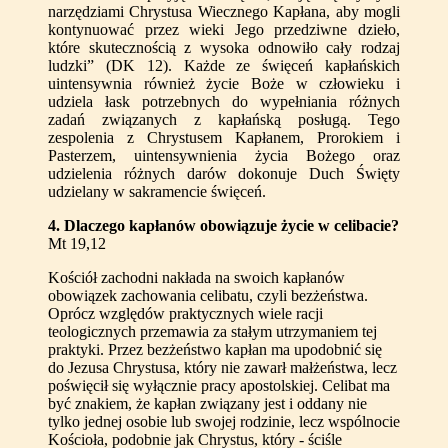
narzędziami Chrystusa Wiecznego Kapłana, aby mogli
kontynuować przez wieki Jego przedziwne dzieło,
które skutecznością z wysoka odnowiło cały rodzaj
ludzki” (DK 12). Każde ze święceń kapłańskich
uintensywnia również życie Boże w człowieku i
udziela łask potrzebnych do wypełniania różnych
zadań związanych z kapłańską posługą. Tego
zespolenia z Chrystusem Kapłanem, Prorokiem i
Pasterzem, uintensywnienia życia Bożego oraz
udzielenia różnych darów dokonuje Duch Święty
udzielany w sakramencie święceń.
4
. Dlaczego kapłanów obowiązuje życie w celibacie?
Mt 19,12
Kościół zachodni nakłada na swoich kapłanów
obowiązek zachowania celibatu, czyli bezżeństwa.
Oprócz względów praktycznych wiele racji
teologicznych przemawia za stałym utrzymaniem tej
praktyki. Przez bezżeństwo kapłan ma upodobnić się
do Jezusa Chrystusa, który nie zawarł małżeństwa, lecz
poświęcił się wyłącznie pracy apostolskiej. Celibat ma
być znakiem, że kapłan związany jest i oddany nie
tylko jednej osobie lub swojej rodzinie, lecz wspólnocie
Kościoła, podobnie jak Chrystus, który - ściśle