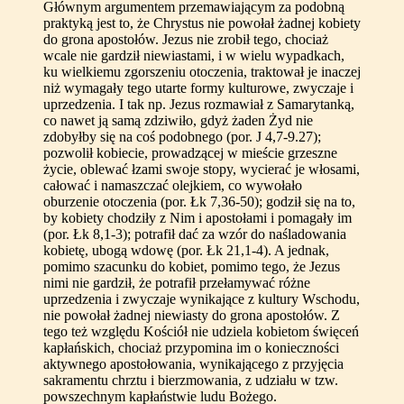
Głównym argumentem przemawiającym za podobną
praktyką jest to, że Chrystus nie powołał żadnej kobiety
do grona apostołów. Jezus nie zrobił tego, chociaż
wcale nie gardził niewiastami, i w wielu wypadkach,
ku wielkiemu zgorszeniu otoczenia, traktował je inaczej
niż wymagały tego utarte formy kulturowe, zwyczaje i
uprzedzenia. I tak np. Jezus rozmawiał z Samarytanką,
co nawet ją samą zdziwiło, gdyż żaden Żyd nie
zdobyłby się na coś podobnego (por. J 4,7-9.27);
pozwolił kobiecie, prowadzącej w mieście grzeszne
życie, oblewać łzami swoje stopy, wycierać je włosami,
całować i namaszczać olejkiem, co wywołało
oburzenie otoczenia (por. Łk 7,36-50); godził się na to,
by kobiety chodziły z Nim i apostołami i pomagały im
(por. Łk 8,1-3); potrafił dać za wzór do naśladowania
kobietę, ubogą wdowę (por. Łk 21,1-4). A jednak,
pomimo szacunku do kobiet, pomimo tego, że Jezus
nimi nie gardził, że potrafił przełamywać różne
uprzedzenia i zwyczaje wynikające z kultury Wschodu,
nie powołał żadnej niewiasty do grona apostołów. Z
tego też względu Kościół nie udziela kobietom święceń
kapłańskich, chociaż przypomina im o konieczności
aktywnego apostołowania, wynikającego z przyjęcia
sakramentu chrztu i bierzmowania, z udziału w tzw.
powszechnym kapłaństwie ludu Bożego.