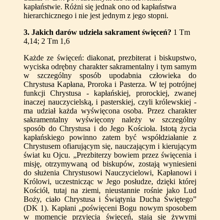
kapłaństwie. Różni się jednak ono od kapłaństwa
hierarchicznego i nie jest jednym z jego stopni.
3
. Jakich darów udziela sakrament święceń?
1 Tm
4,14; 2 Tm 1,6
Każde ze święceń: diakonat, prezbiterat i biskupstwo,
wyciska odrębny charakter sakramentalny i tym samym
w szczególny sposób upodabnia człowieka do
Chrystusa Kapłana, Proroka i Pasterza. W tej potrójnej
funkcji Chrystusa - kapłańskiej, prorockiej, zwanej
inaczej nauczycielską, i pasterskiej, czyli królewskiej -
ma udział każda wyświęcona osoba. Przez charakter
sakramentalny wyświęcony należy w szczególny
sposób do Chrystusa i do Jego Kościoła. Istotą życia
kapłańskiego powinno zatem być współdziałanie z
Chrystusem ofiarującym się, nauczającym i kierującym
świat ku Ojcu. „Prezbiterzy bowiem przez święcenia i
misję, otrzymywaną od biskupów, zostają wyniesieni
do służenia Chrystusowi Nauczycielowi, Kapłanowi i
Królowi, uczestnicząc w Jego posłudze, dzięki której
Kościół, tutaj na ziemi, nieustannie rośnie jako Lud
Boży, ciało Chrystusa i Świątynia Ducha Świętego”
(DK 1). Kapłani „poświęceni Bogu nowym sposobem
w momencie przyjęcia święceń, stają się żywymi