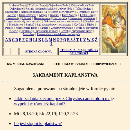
Istnienie Boga
||
Bliskość Boga
||
Objawienie Boże
||
Odpowiedź na Boże
Objawienie
||
Religie niechrześcijańskie
||
Jedyny Bóg
||
Trójca Święta
||
Stworzenie
||
Natura człowieka
||
Raj
||
Grzech pierworodny
||
Cierpienie i zło w
świecie
||
Jezus Chrystus
||
Maryja
||
Kościół
||
Duch Święty
||
Łaska Boża
||
Sakramenty
||
Chrzest
||
Bierzmowanie
||
Eucharystia
||
Sakrament pojednania
||
Przygotowanie się do spowiedzi
||
Sakrament namaszczenia chorych
||
Kapłaństwo
||
Małżeństwo
||
Śmierć
||
Sąd szczegółowy i ostateczny
||
Czyściec
||
Niebo
||
Piekło
||
Miłosierdzie Boże
||
Paruzja
||
Zmartwychwstanie
||
Życie w przyszłym
świecie
||
Sumienie ||
Przykazanie miłości
||
Grzech
||
Przykazania Boże
||
Modlitwa
||
Doskonalenie kontaktów osobowych
A
B
C
D
E
F
G
H
I
J
K
L
Ł
M
N
O
P
Q
R
S
Ś
T
U
V
W
Z
Ź
Ż
STRESZCZENIA
||
OGÓLNY
STRONA GŁÓWNA
SPIS TREŚCI
KS. MICHAŁ KASZOWSKI
TEOLOGIA W PYTANIACH I ODPOWIEDZIACH
SAKRAMENT KAPŁAŃSTWA
Zagadnienia poruszane na stronie ujęte w formie pytań:
Jakie zadania zlecone przez Chrystusa apostołom maję
wypełniać również kapłani?
Mt 28,18-20; Łk 22,19; J 20,22-23
Ile jest stopni kapłaństwa?