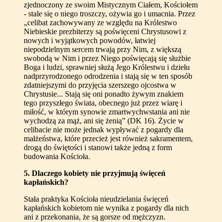
zjednoczony ze swoim Mistycznym Ciałem, Kościołem
- stale się o niego troszczy, ożywia go i umacnia. Przez
„celibat zachowywany ze względu na Królestwo
Niebieskie prezbiterzy są poświęceni Chrystusowi z
nowych i wyjątkowych powodów, łatwiej
niepodzielnym sercem trwają przy Nim, z większą
swobodą w Nim i przez Niego poświęcają się służbie
Boga i ludzi, sprawniej służą Jego Królestwu i dziełu
nadprzyrodzonego odrodzenia i stają się w ten sposób
zdatniejszymi do przyjęcia szerszego ojcostwa w
Chrystusie... Stają się oni ponadto żywym znakiem
tego przyszłego świata, obecnego już przez wiarę i
miłość, w którym synowie zmartwychwstania ani nie
wychodzą za mąż, ani się żenią” (DK 16). Życie w
celibacie nie może jednak wypływać z pogardy dla
małżeństwa, które przecież jest również sakramentem,
drogą do świętości i stanowi także jedną z form
budowania Kościoła.
5
. Dlaczego kobiety nie przyjmują święceń
kapłańskich?
Stała praktyka Kościoła nieudzielania święceń
kapłańskich kobietom nie wynika z pogardy dla nich
ani z przekonania, że są gorsze od mężczyzn.