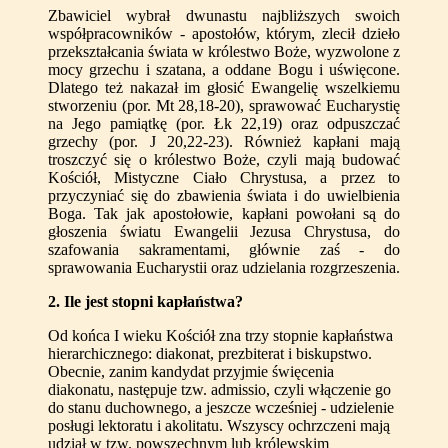
Zbawiciel wybrał dwunastu najbliższych swoich
współpracowników - apostołów, którym, zlecił dzieło
przekształcania świata w królestwo Boże, wyzwolone z
mocy grzechu i szatana, a oddane Bogu i uświęcone.
Dlatego też nakazał im głosić Ewangelię wszelkiemu
stworzeniu (por. Mt 28,18-20), sprawować Eucharystię
na Jego pamiątkę (por. Łk 22,19) oraz odpuszczać
grzechy (por. J 20,22-23). Również kapłani mają
troszczyć się o królestwo Boże, czyli mają budować
Kościół, Mistyczne Ciało Chrystusa, a przez to
przyczyniać się do zbawienia świata i do uwielbienia
Boga. Tak jak apostołowie, kapłani powołani są do
głoszenia światu Ewangelii Jezusa Chrystusa, do
szafowania sakramentami, głównie zaś - do
sprawowania Eucharystii oraz udzielania rozgrzeszenia.
2
. Ile jest stopni kapłaństwa?
Od końca I wieku Kościół zna trzy stopnie kapłaństwa
hierarchicznego: diakonat, prezbiterat i biskupstwo.
Obecnie, zanim kandydat przyjmie święcenia
diakonatu, następuje tzw. admissio, czyli włączenie go
do stanu duchownego, a jeszcze wcześniej - udzielenie
posługi lektoratu i akolitatu. Wszyscy ochrzczeni mają
udział w tzw. powszechnym lub królewskim